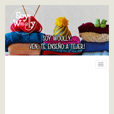
SOY WOOLLY.
VEN, TE ENSEÑO A TEJER!
Toggle
navigati