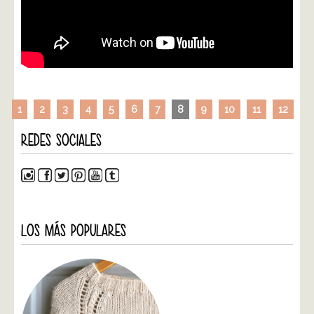
1
2
3
4
5
6
7
8
9
10
11
12
REDES SOCIALES
LOS MÁS POPULARES