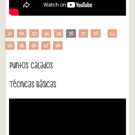
31
32
33
34
35
36
37
38
...
53
54
55
56
57
58
Puntos Calados
Técnicas Básicas