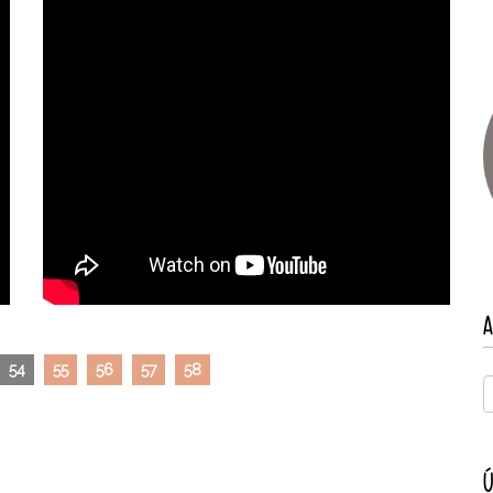
A
54
55
56
57
58
Ú