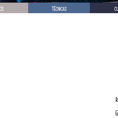
OS
TÉCNICAS
C
R