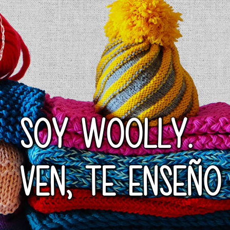
SOY WOOLLY.
VEN, TE ENSEÑO