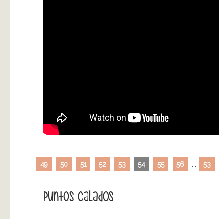
49
50
51
52
53
54
55
56
...
53
Puntos Calados