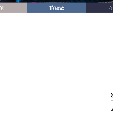
OS
TÉCNICAS
C
R