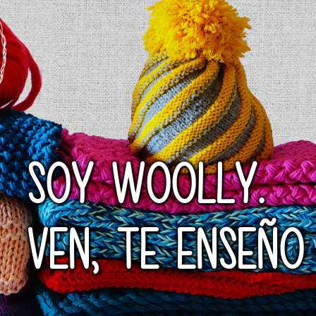
SOY WOOLLY.
VEN, TE ENSEÑO