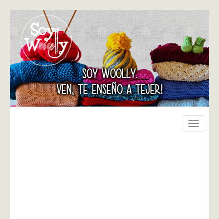
SOY WOOLLY.
VEN, TE ENSEÑO A TEJER!
Toggle
navigati