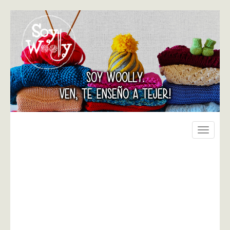
SOY WOOLLY.
VEN, TE ENSEÑO A TEJER!
Toggle
navigati