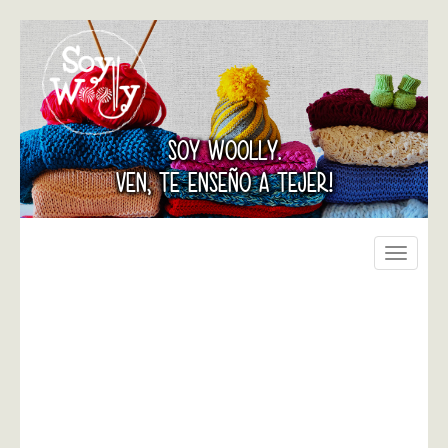
SOY WOOLLY.
VEN, TE ENSEÑO A TEJER!
Toggle
navigati