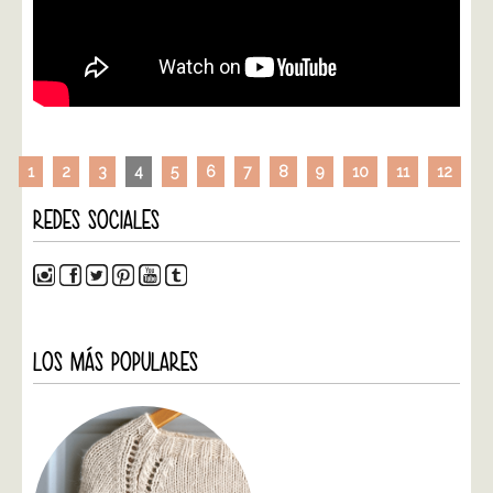
1
2
3
4
5
6
7
8
9
10
11
12
REDES SOCIALES
LOS MÁS POPULARES