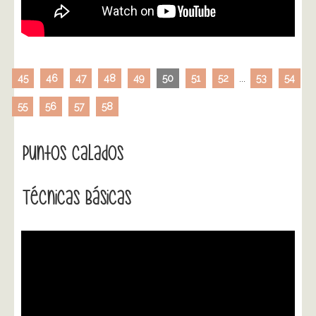
45
46
47
48
49
50
51
52
...
53
54
55
56
57
58
Puntos Calados
Técnicas Básicas