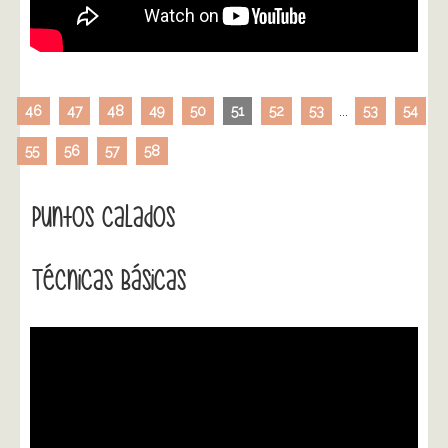
46
47
48
49
50
51
52
53
...
53
54
55
56
57
58
Puntos Calados
Técnicas Básicas