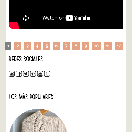
1
2
3
4
5
6
7
8
9
10
11
12
REDES SOCIALES
LOS MÁS POPULARES