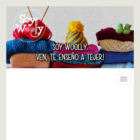
SOY WOOLLY.
VEN, TE ENSEÑO A TEJER!
Toggle
navigati