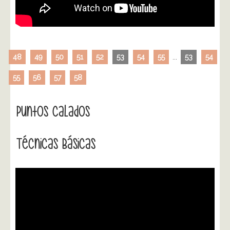
48
49
50
51
52
53
54
55
...
53
54
55
56
57
58
Puntos Calados
Técnicas Básicas