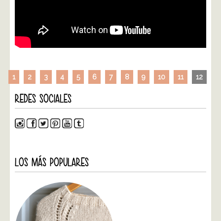
1
2
3
4
5
6
7
8
9
10
11
12
REDES SOCIALES
LOS MÁS POPULARES