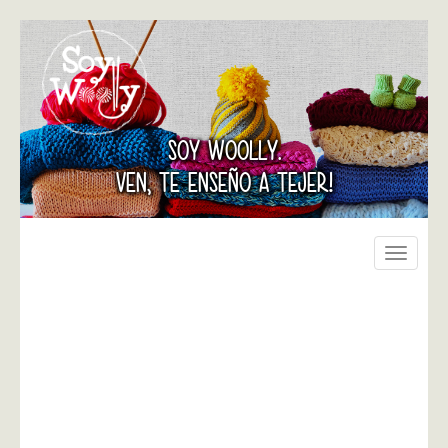
SOY WOOLLY.
VEN, TE ENSEÑO A TEJER!
Toggle
navigati