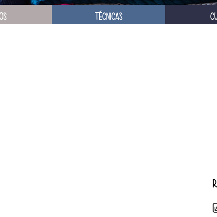
OS
TÉCNICAS
C
R