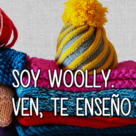
SOY WOOLLY.
VEN, TE ENSEÑO