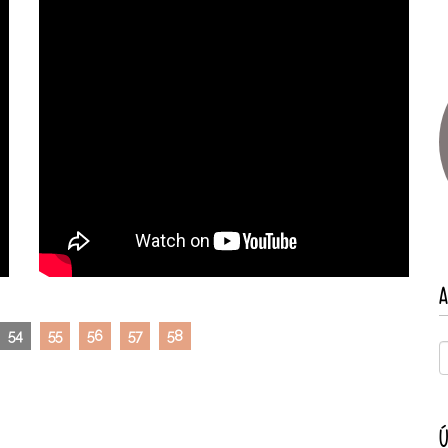
A
54
55
56
57
58
Ú