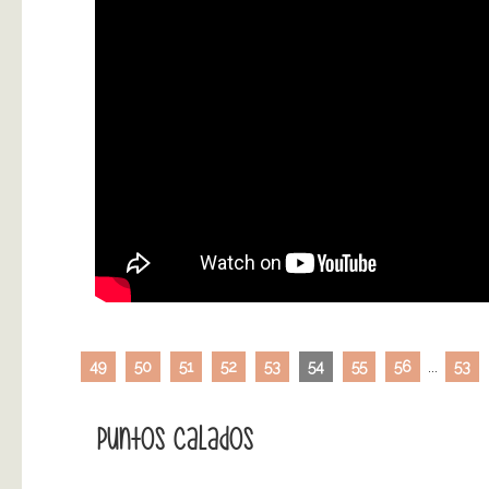
49
50
51
52
53
54
55
56
...
53
Puntos Calados