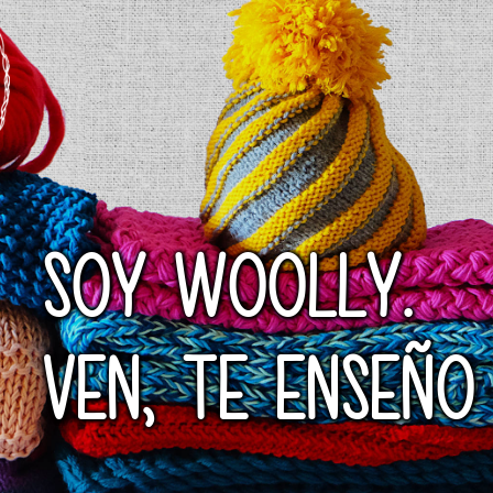
SOY WOOLLY.
VEN, TE ENSEÑO