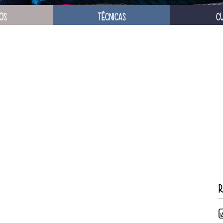
OS
TÉCNICAS
C
R