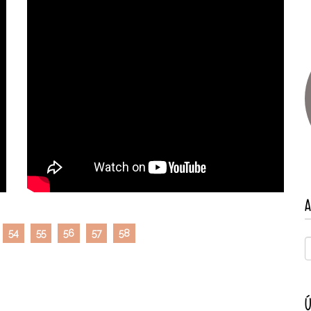
A
54
55
56
57
58
Ú