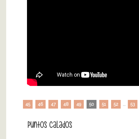
45
46
47
48
49
50
51
52
...
53
Puntos Calados