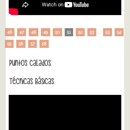
46
47
48
49
50
51
52
53
...
53
54
55
56
57
58
Puntos Calados
Técnicas Básicas