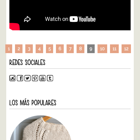
1
2
3
4
5
6
7
8
9
10
11
12
REDES SOCIALES
LOS MÁS POPULARES