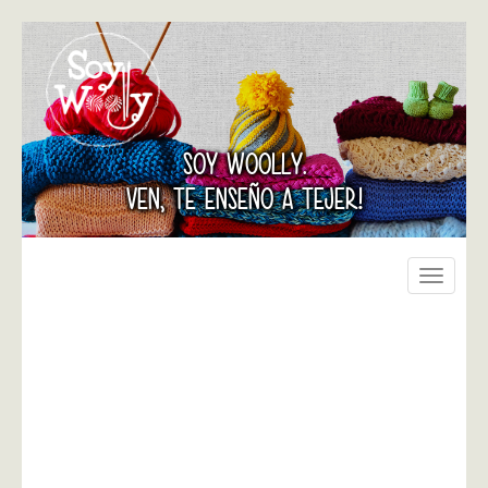
SOY WOOLLY.
VEN, TE ENSEÑO A TEJER!
Toggle
navigati