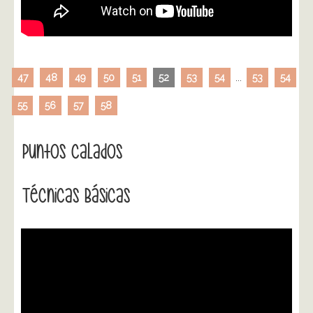
47
48
49
50
51
52
53
54
...
53
54
55
56
57
58
Puntos Calados
Técnicas Básicas