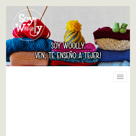
SOY WOOLLY.
VEN, TE ENSEÑO A TEJER!
Toggle
navigati