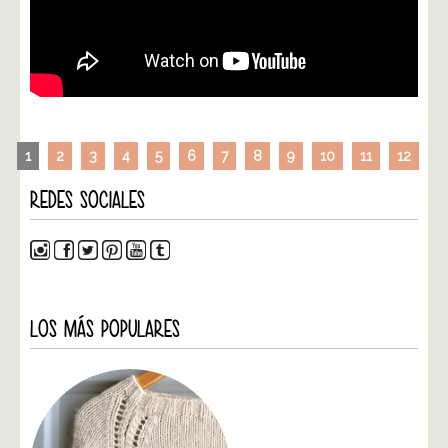
1
2
3
4
5
6
7
8
9
10
11
12
REDES SOCIALES
LOS MÁS POPULARES