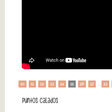
50
51
52
53
54
55
56
57
...
53
Puntos Calados