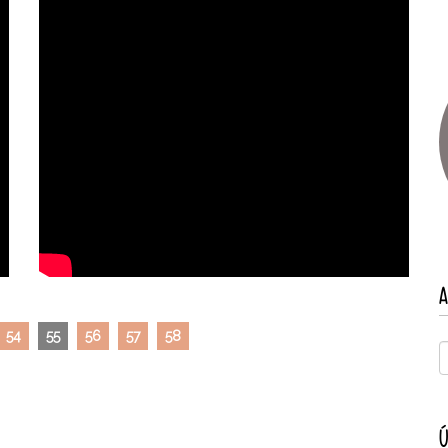
A
54
55
56
57
58
Ú