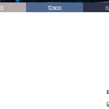
OS
TÉCNICAS
C
R