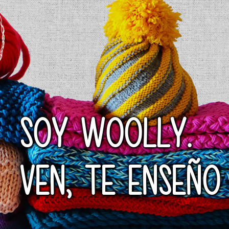
SOY WOOLLY.
VEN, TE ENSEÑO