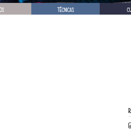
OS
TÉCNICAS
C
R