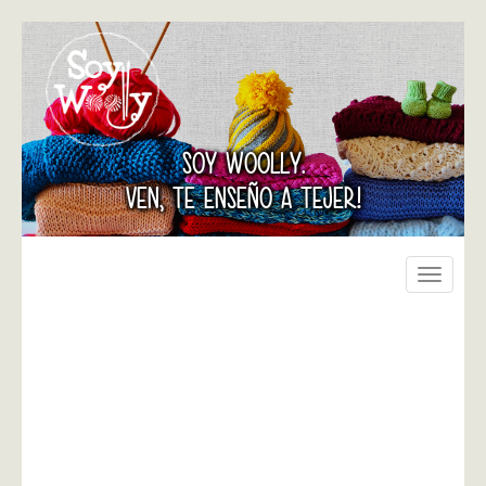
SOY WOOLLY.
VEN, TE ENSEÑO A TEJER!
Toggle
navigati