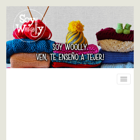
SOY WOOLLY.
VEN, TE ENSEÑO A TEJER!
Toggle
navigati