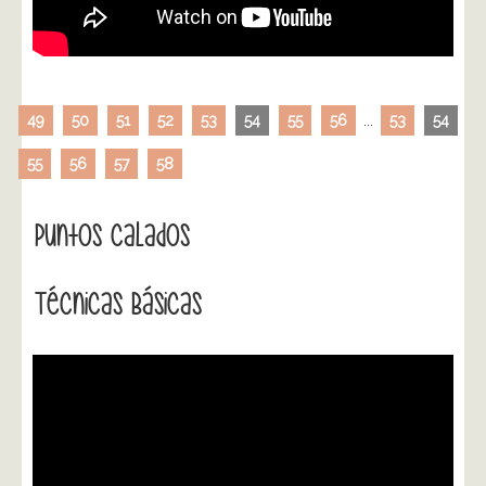
49
50
51
52
53
54
55
56
...
53
54
55
56
57
58
Puntos Calados
Técnicas Básicas