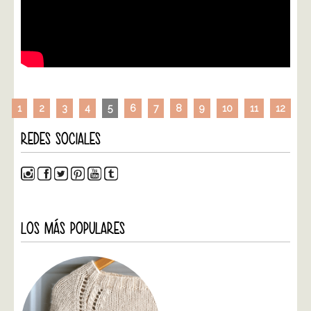
1
2
3
4
5
6
7
8
9
10
11
12
REDES SOCIALES
LOS MÁS POPULARES