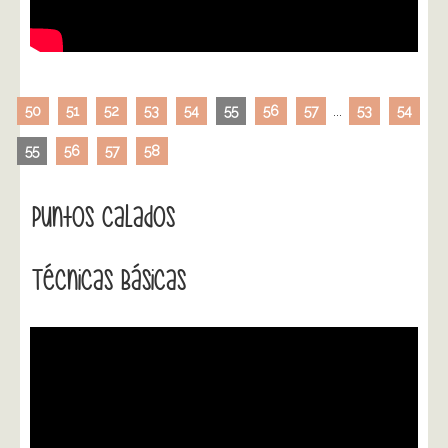
50
51
52
53
54
55
56
57
...
53
54
55
56
57
58
Puntos Calados
Técnicas Básicas