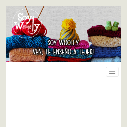
SOY WOOLLY.
VEN, TE ENSEÑO A TEJER!
Toggle
navigati