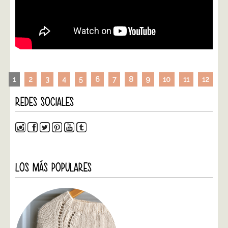
1
2
3
4
5
6
7
8
9
10
11
12
REDES SOCIALES
LOS MÁS POPULARES