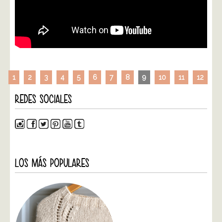
1
2
3
4
5
6
7
8
9
10
11
12
REDES SOCIALES
LOS MÁS POPULARES