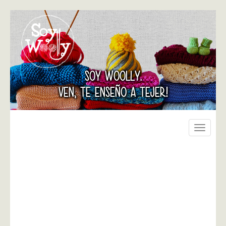
SOY WOOLLY.
VEN, TE ENSEÑO A TEJER!
Toggle
navigati