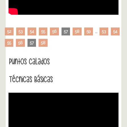
52
53
54
55
56
57
58
59
...
53
54
55
56
57
58
Puntos Calados
Técnicas Básicas