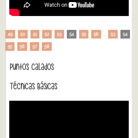
49
50
51
52
53
54
55
56
...
53
54
55
56
57
58
Puntos Calados
Técnicas Básicas