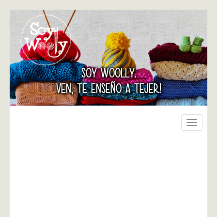
SOY WOOLLY.
VEN, TE ENSEÑO A TEJER!
Toggle
navigati