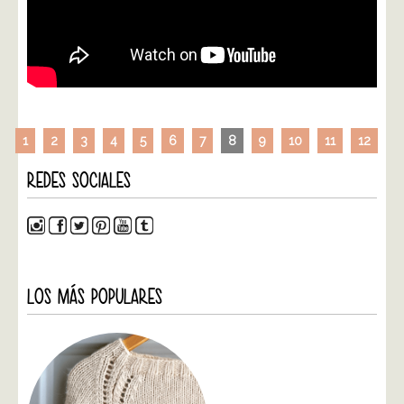
1
2
3
4
5
6
7
8
9
10
11
12
REDES SOCIALES
LOS MÁS POPULARES