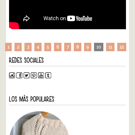
1
2
3
4
5
6
7
8
9
10
11
12
REDES SOCIALES
LOS MÁS POPULARES