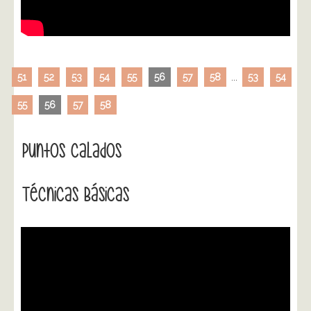
51
52
53
54
55
56
57
58
...
53
54
55
56
57
58
Puntos Calados
Técnicas Básicas