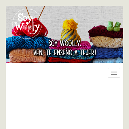
SOY WOOLLY.
VEN, TE ENSEÑO A TEJER!
Toggle
navigati