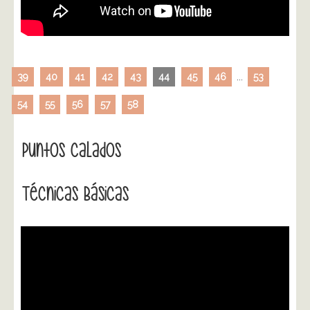
39
40
41
42
43
44
45
46
...
53
54
55
56
57
58
Puntos Calados
Técnicas Básicas