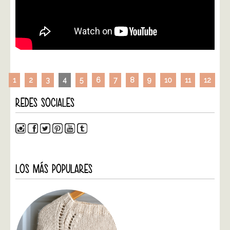
1
2
3
4
5
6
7
8
9
10
11
12
REDES SOCIALES
LOS MÁS POPULARES