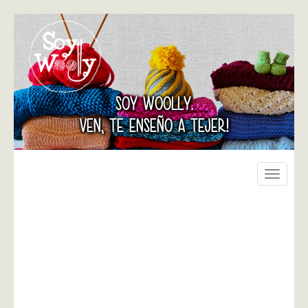
SOY WOOLLY.
VEN, TE ENSEÑO A TEJER!
Toggle
navigati