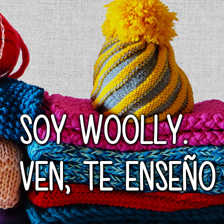
SOY WOOLLY.
VEN, TE ENSEÑO