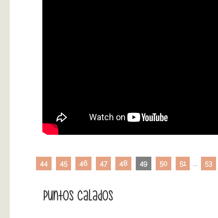
44
45
46
47
48
49
50
51
...
53
Puntos Calados