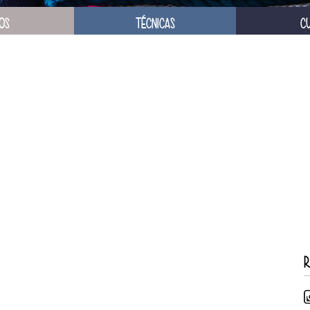
OS
TÉCNICAS
C
R