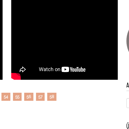
A
54
55
56
57
58
Ú