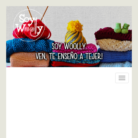
SOY WOOLLY.
VEN, TE ENSEÑO A TEJER!
Toggle
navigati