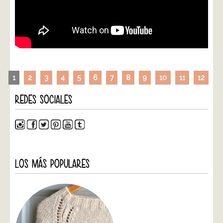
1
2
3
4
5
6
7
8
9
10
11
12
REDES SOCIALES
LOS MÁS POPULARES