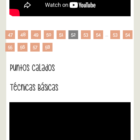
47
48
49
50
51
52
53
54
...
53
54
55
56
57
58
Puntos Calados
Técnicas Básicas