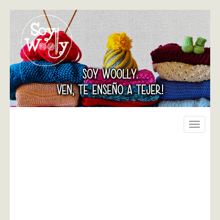
SOY WOOLLY.
VEN, TE ENSEÑO A TEJER!
Toggle
navigati