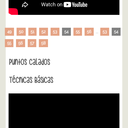
49
50
51
52
53
54
55
56
...
53
54
55
56
57
58
Puntos Calados
Técnicas Básicas