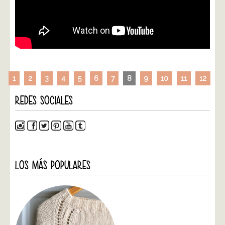
1
2
3
4
5
6
7
8
9
10
11
12
REDES SOCIALES
LOS MÁS POPULARES