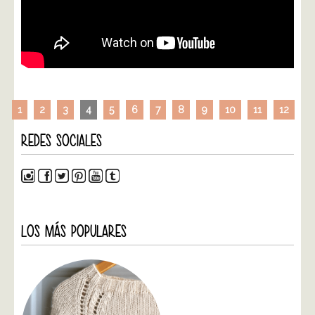
1
2
3
4
5
6
7
8
9
10
11
12
REDES SOCIALES
LOS MÁS POPULARES