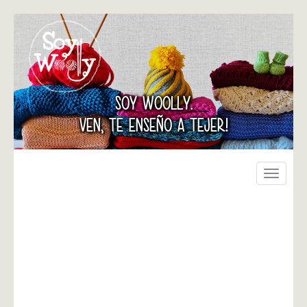
SOY WOOLLY.
VEN, TE ENSEÑO A TEJER!
Toggle
navigati