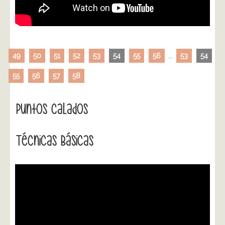
49
50
51
52
53
54
55
56
...
53
54
55
56
57
58
Puntos Calados
Técnicas Básicas