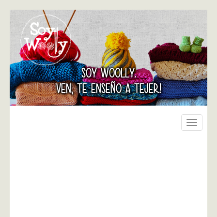
SOY WOOLLY.
VEN, TE ENSEÑO A TEJER!
Toggle
navigati