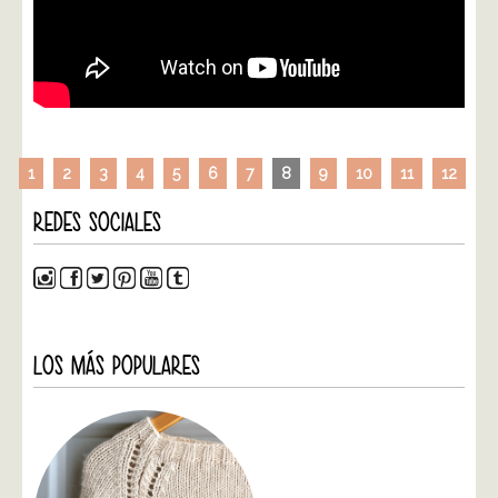
1
2
3
4
5
6
7
8
9
10
11
12
REDES SOCIALES
LOS MÁS POPULARES