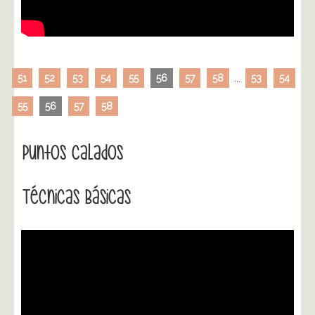
51
52
53
54
55
56
57
58
...
53
54
55
56
57
58
Puntos Calados
Técnicas Básicas