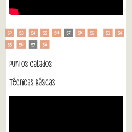
52
53
54
55
56
57
58
59
...
53
54
55
56
57
58
Puntos Calados
Técnicas Básicas