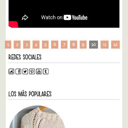
1
2
3
4
5
6
7
8
9
10
11
12
REDES SOCIALES
LOS MÁS POPULARES