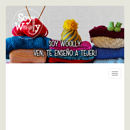
SOY WOOLLY.
VEN, TE ENSEÑO A TEJER!
Toggle
navigati