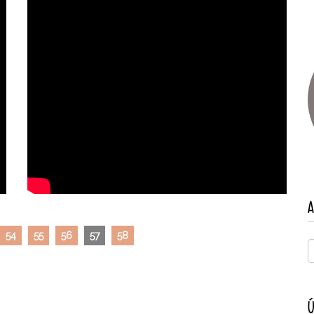
A
54
55
56
57
58
Ú