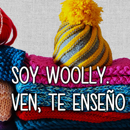
SOY WOOLLY.
VEN, TE ENSEÑO