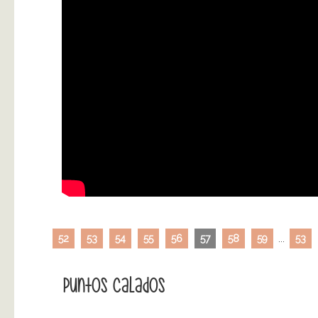
52
53
54
55
56
57
58
59
...
53
Puntos Calados