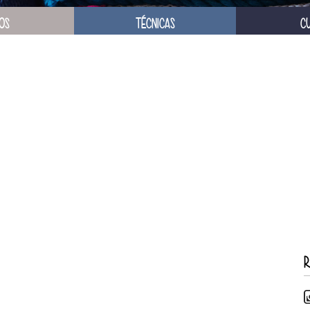
OS
TÉCNICAS
C
R