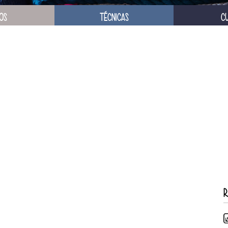
OS
TÉCNICAS
C
R