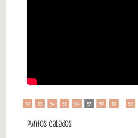
52
53
54
55
56
57
58
59
...
53
Puntos Calados