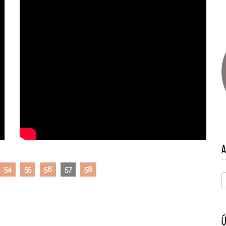
A
54
55
56
57
58
Ú