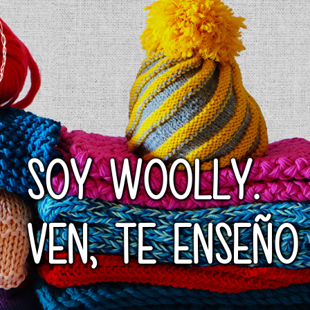
SOY WOOLLY.
VEN, TE ENSEÑO