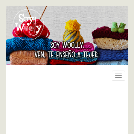
SOY WOOLLY.
VEN, TE ENSEÑO A TEJER!
Toggle
navigati