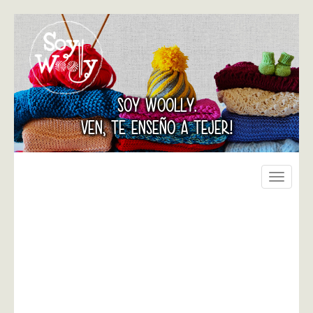
SOY WOOLLY.
VEN, TE ENSEÑO A TEJER!
Toggle
navigati