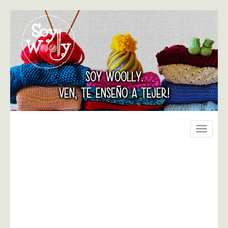
SOY WOOLLY.
VEN, TE ENSEÑO A TEJER!
Toggle
navigati