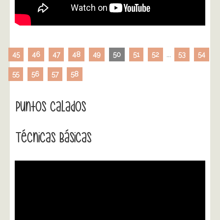
45
46
47
48
49
50
51
52
...
53
54
55
56
57
58
Puntos Calados
Técnicas Básicas