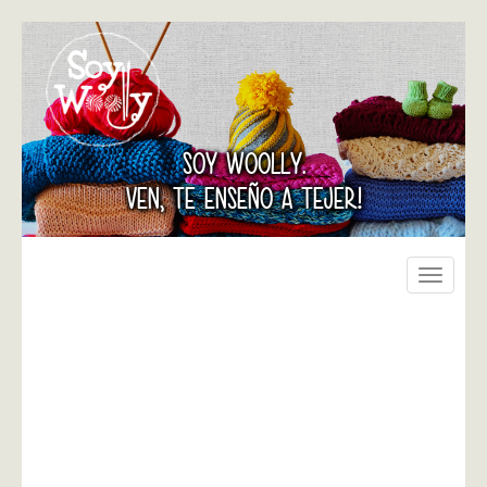
SOY WOOLLY.
VEN, TE ENSEÑO A TEJER!
Toggle
navigati