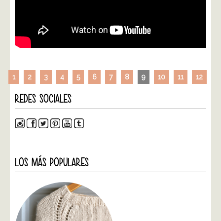
1
2
3
4
5
6
7
8
9
10
11
12
REDES SOCIALES
LOS MÁS POPULARES