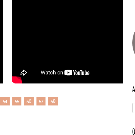
A
54
55
56
57
58
Ú