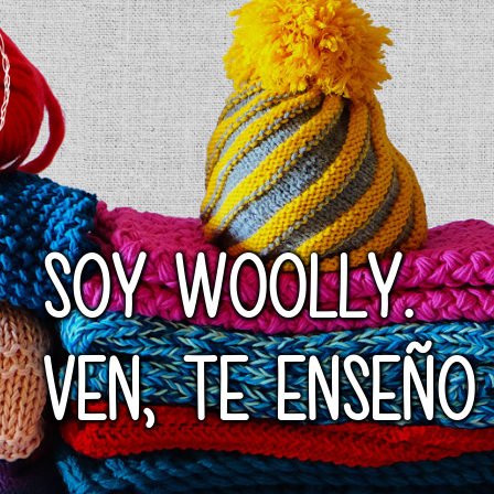
SOY WOOLLY.
VEN, TE ENSEÑO