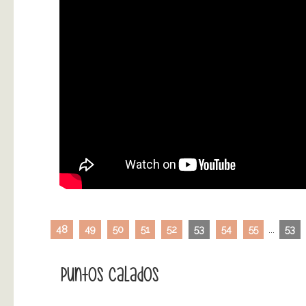
48
49
50
51
52
53
54
55
...
53
Puntos Calados