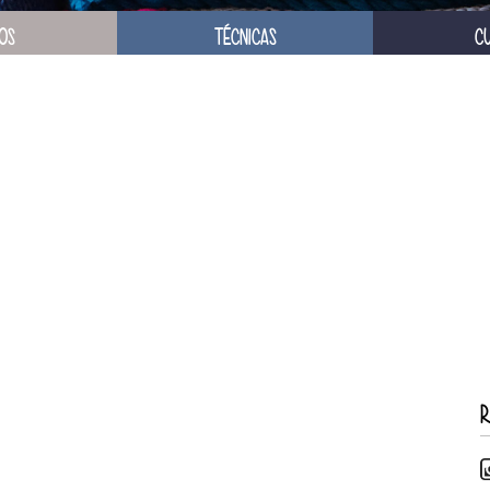
OS
TÉCNICAS
C
R