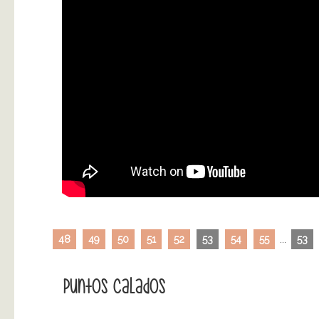
48
49
50
51
52
53
54
55
...
53
Puntos Calados