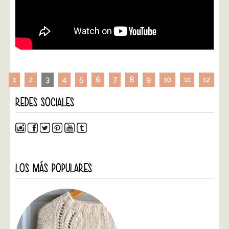
1
2
3
4
5
6
7
8
9
10
11
12
REDES SOCIALES
LOS MÁS POPULARES