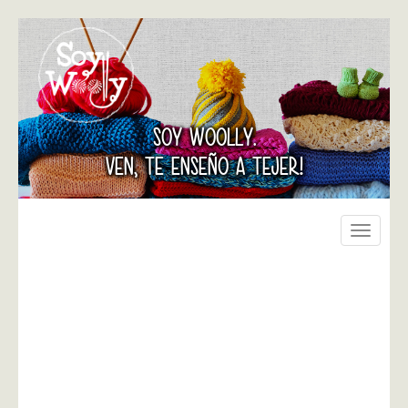
SOY WOOLLY.
VEN, TE ENSEÑO A TEJER!
Toggle
navigati