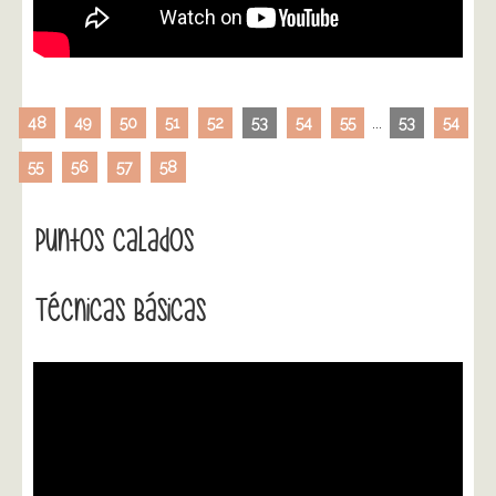
48
49
50
51
52
53
54
55
...
53
54
55
56
57
58
Puntos Calados
Técnicas Básicas