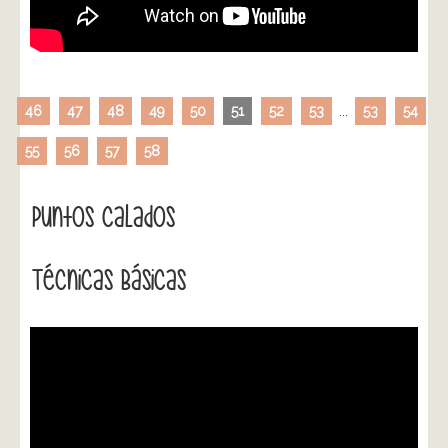
46
47
48
49
50
51
52
53
...
53
54
55
56
57
58
Puntos Calados
Técnicas Básicas