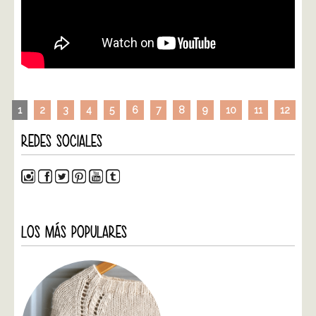
1
2
3
4
5
6
7
8
9
10
11
12
REDES SOCIALES
LOS MÁS POPULARES