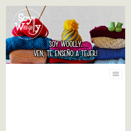
SOY WOOLLY.
VEN, TE ENSEÑO A TEJER!
Toggle
navigati