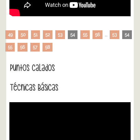
49
50
51
52
53
54
55
56
...
53
54
55
56
57
58
Puntos Calados
Técnicas Básicas