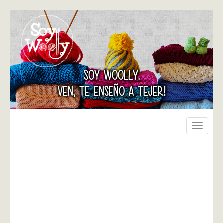
SOY WOOLLY.
VEN, TE ENSEÑO A TEJER!
Toggle
navigati