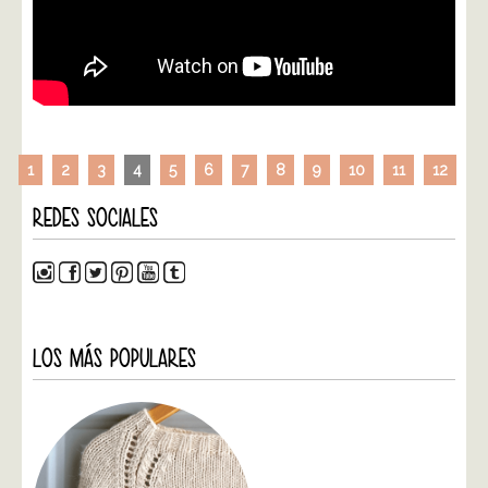
1
2
3
4
5
6
7
8
9
10
11
12
REDES SOCIALES
LOS MÁS POPULARES