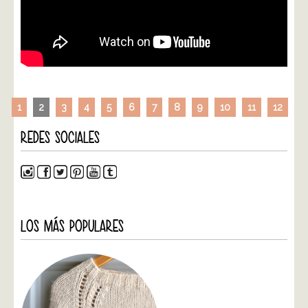
1
2
3
4
5
6
7
8
9
10
11
12
REDES SOCIALES
LOS MÁS POPULARES