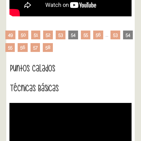
49
50
51
52
53
54
55
56
...
53
54
55
56
57
58
Puntos Calados
Técnicas Básicas