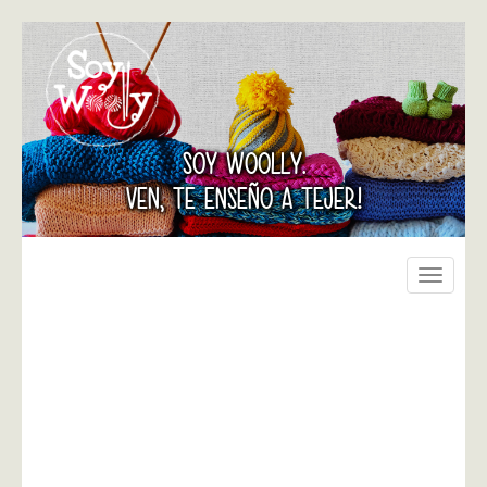
SOY WOOLLY.
VEN, TE ENSEÑO A TEJER!
Toggle
navigati