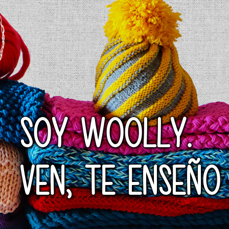
SOY WOOLLY.
VEN, TE ENSEÑO