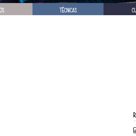
OS
TÉCNICAS
C
R