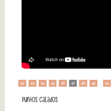
42
43
44
45
46
47
48
49
...
53
Puntos Calados