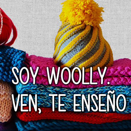
SOY WOOLLY.
VEN, TE ENSEÑO