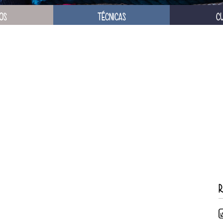
OS
TÉCNICAS
C
R