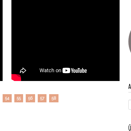
A
54
55
56
57
58
Ú