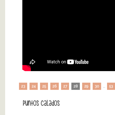
23
24
25
26
27
28
29
30
...
53
Puntos Calados