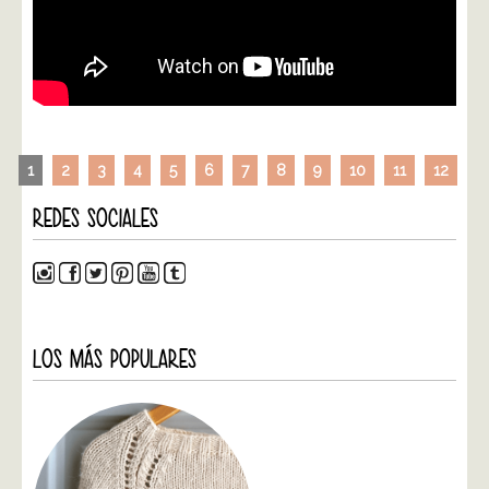
1
2
3
4
5
6
7
8
9
10
11
12
REDES SOCIALES
LOS MÁS POPULARES