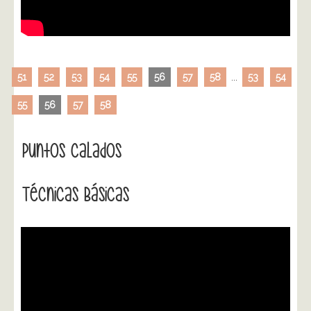
51
52
53
54
55
56
57
58
...
53
54
55
56
57
58
Puntos Calados
Técnicas Básicas