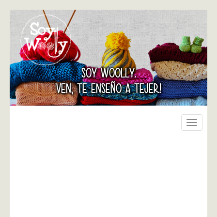
SOY WOOLLY.
VEN, TE ENSEÑO A TEJER!
Toggle
navigati