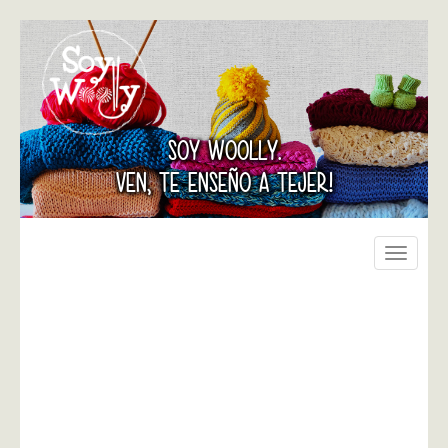
SOY WOOLLY.
VEN, TE ENSEÑO A TEJER!
Toggle
navigati