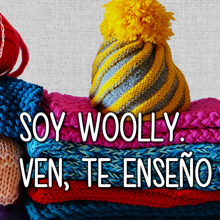
SOY WOOLLY.
VEN, TE ENSEÑO