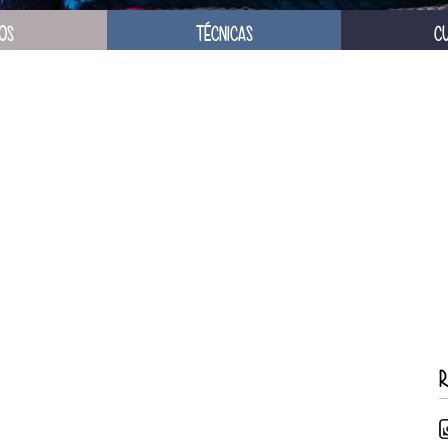
OS
TÉCNICAS
C
R