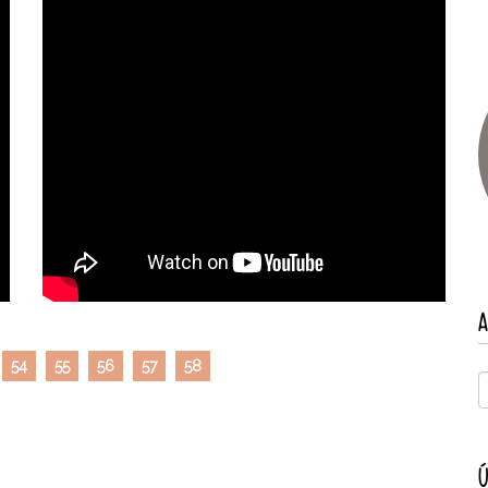
A
54
55
56
57
58
Ú