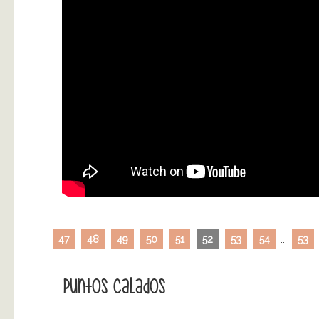
47
48
49
50
51
52
53
54
...
53
Puntos Calados