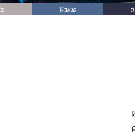
OS
TÉCNICAS
C
R