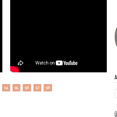
A
54
55
56
57
58
Ú