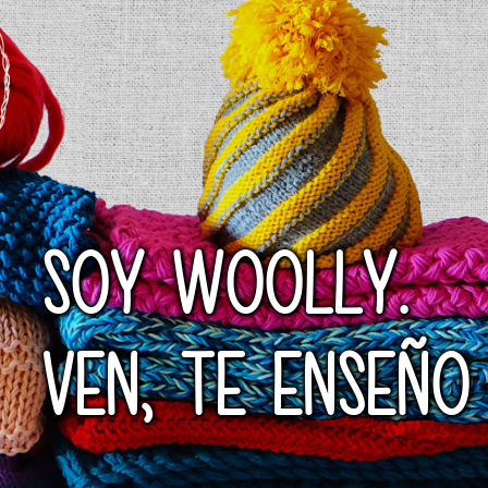
SOY WOOLLY.
VEN, TE ENSEÑO