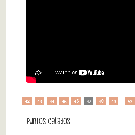
42
43
44
45
46
47
48
49
...
53
Puntos Calados