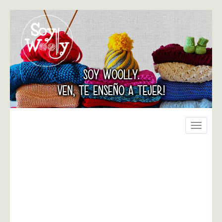
SOY WOOLLY.
VEN, TE ENSEÑO A TEJER!
Toggle
navigati