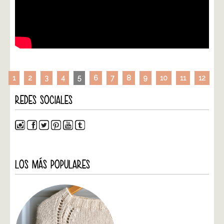
1
2
3
4
5
6
7
8
9
10
11
12
REDES SOCIALES
LOS MÁS POPULARES