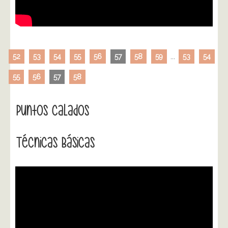
52
53
54
55
56
57
58
59
...
53
54
55
56
57
58
Puntos Calados
Técnicas Básicas