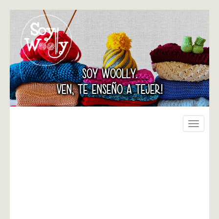
SOY WOOLLY.
VEN, TE ENSEÑO A TEJER!
Toggle
navigati