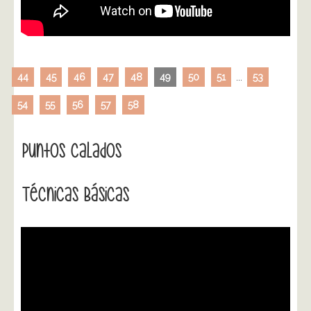
44
45
46
47
48
49
50
51
...
53
54
55
56
57
58
Puntos Calados
Técnicas Básicas