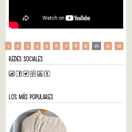
1
2
3
4
5
6
7
8
9
10
11
12
REDES SOCIALES
LOS MÁS POPULARES