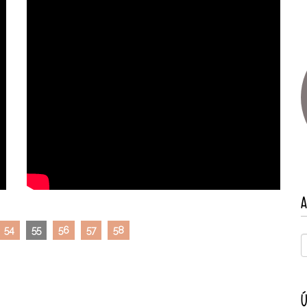
A
54
55
56
57
58
Ú