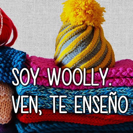
SOY WOOLLY.
VEN, TE ENSEÑO