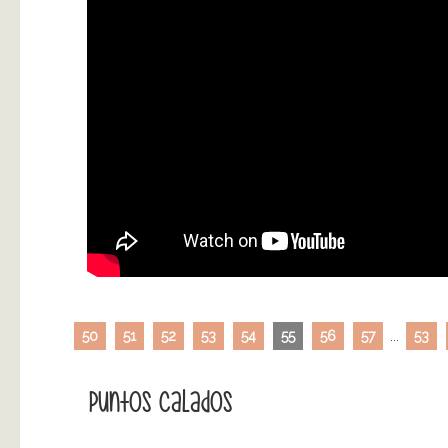
50
51
52
53
54
55
56
57
...
53
Puntos Calados