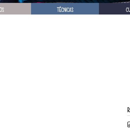
OS
TÉCNICAS
C
R