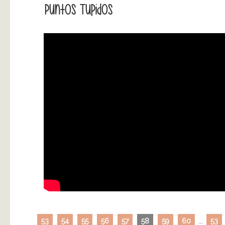
Puntos Tupidos
53
54
55
56
57
58
59
60
...
53