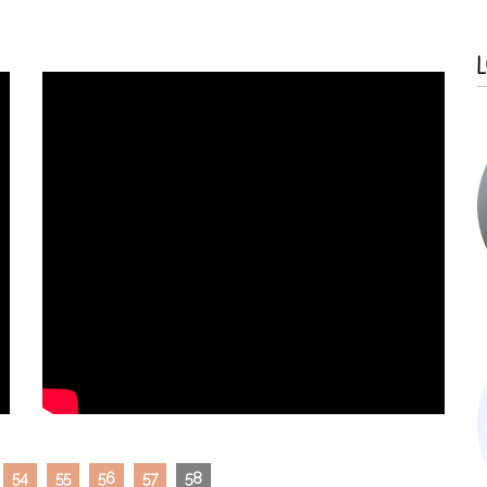
L
54
55
56
57
58