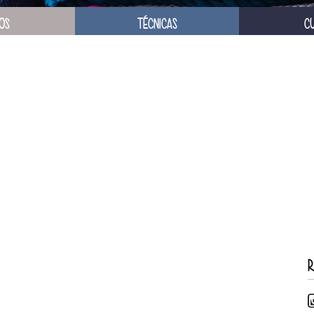
OS
TÉCNICAS
C
R