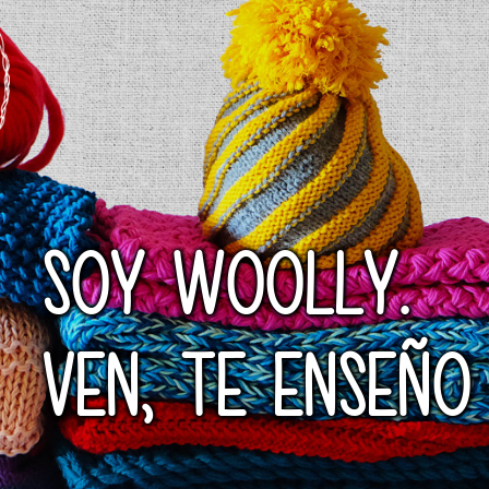
SOY WOOLLY.
VEN, TE ENSEÑO