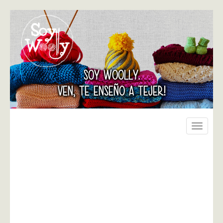
SOY WOOLLY.
VEN, TE ENSEÑO A TEJER!
Toggle
navigati