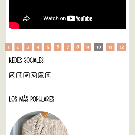
1
2
3
4
5
6
7
8
9
10
11
12
REDES SOCIALES
LOS MÁS POPULARES