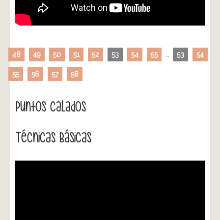
48
49
50
51
52
53
54
55
...
53
54
55
56
57
58
Puntos Calados
Técnicas Básicas